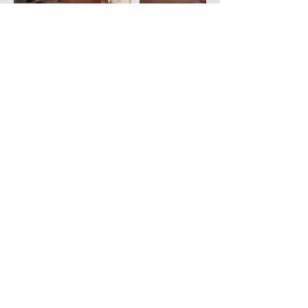
Coordonnées
0698112102
instantpitchoune@gmail.com
Chemin de la Mare À l'Ogre, Flins-Neuve-Église,
France
Politique de confidentialité
LGBTQIA+
Mentions légales
Politique de cookies