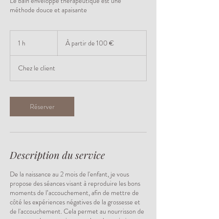
Le bain enveloppé thérapeutique est une
méthode douce et apaisante
À
partir
1 h
1
À partir de 100 €
de
100
euros
Chez le client
Réserver
Description du service
De la naissance au 2 mois de l'enfant, je vous
propose des séances visant à reproduire les bons
moments de l’accouchement, afin de mettre de
côté les expériences négatives de la grossesse et
de l'accouchement. Cela permet au nourrisson de