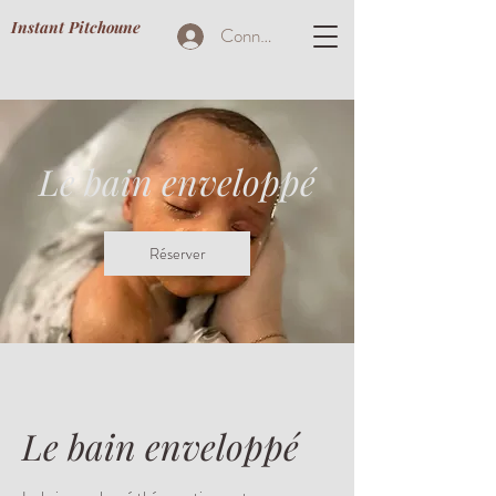
Instant Pitchoune
Connexion
Le bain enveloppé
Réserver
Le bain enveloppé