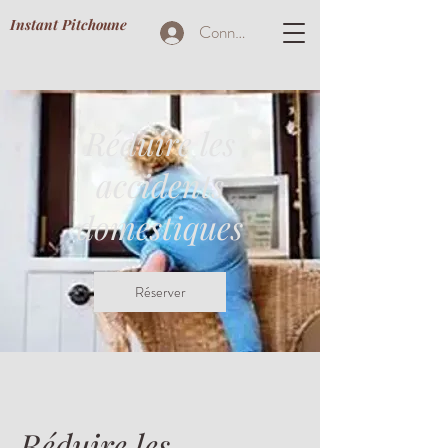
Instant Pitchoune
Connexion
Réduire les
accidents
domestiques
Réserver
Réduire les