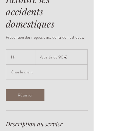
accidents
domestiques
Prévention des risques d'accidents domestiques.
À
partir
1 h
1
À partir de 90 €
de
90
euros
Chez le client
Réserver
Description du service