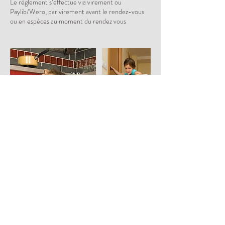
Le règlement s’effectue via virement ou
Paylib/Wero, par virement avant le rendez-vous
ou en espèces au moment du rendez vous
Coordonnées
0698112102
instantpitchoune@gmail.com
Chemin de la Mare À l'Ogre, Flins-Neuve-Église,
France