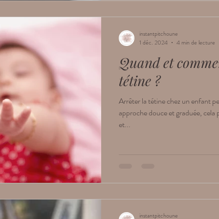
instantpitchoune
1 déc. 2024
4 min de lecture
Quand et commen
tétine ?
Arrêter la tétine chez un enfant p
approche douce et graduée, cela p
et...
instantpitchoune