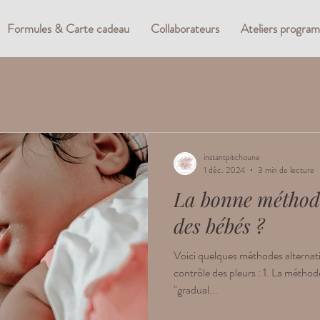
Formules & Carte cadeau
Collaborateurs
Ateliers progra
instantpitchoune
1 déc. 2024
3 min de lecture
La bonne méthod
des bébés ?
Voici quelques méthodes alternati
contrôle des pleurs : 1. La méthode 
"gradual...