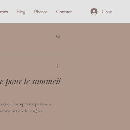
Connexion
mmés
Blog
Photos
Contact
e pour le sommeil
ves qui ne reposent pas sur le
d'extinction douce (ou