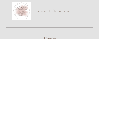
instantpitchoune
Prix
255,00 €
Partager
Rejoindre