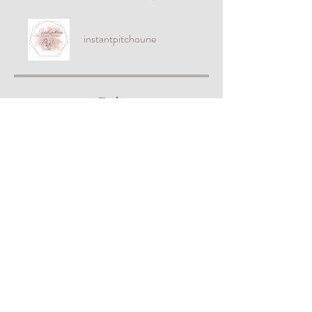
instantpitchoune
Prix
480,00 €
Partager
Rejoindre