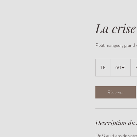
La crise
Petit mangeur, grand 
60
euros
1 h
1
60 €
Réserver
Description du 
De 0 au 3 ans de votre 