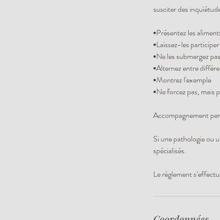
susciter des inquiétud
▪️Présentez les alimen
▪️Laissez-les participer
▪️Ne les submergez pas
▪️Alternez entre différ
▪️Montrez l'exemple
▪️Ne forcez pas, mais 
Accompagnement penda
Si une pathologie ou u
spécialisés.
Le règlement s’effectu
Coordonnées