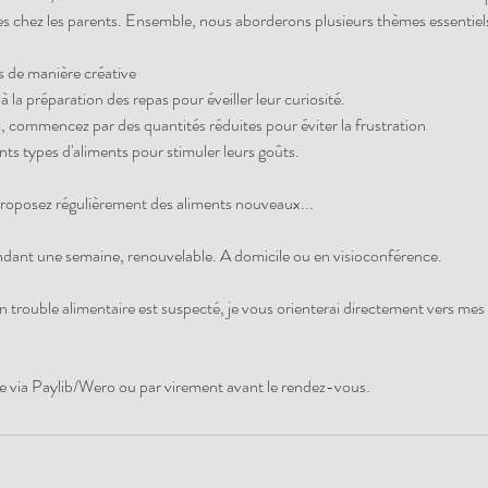
es chez les parents. Ensemble, nous aborderons plusieurs thèmes essentiel
ts de manière créative
 à la préparation des repas pour éveiller leur curiosité.
, commencez par des quantités réduites pour éviter la frustration
ents types d'aliments pour stimuler leurs goûts.
proposez régulièrement des aliments nouveaux...
nt une semaine, renouvelable. A domicile ou en visioconférence.
n trouble alimentaire est suspecté, je vous orienterai directement vers mes
e via Paylib/Wero ou par virement avant le rendez-vous.